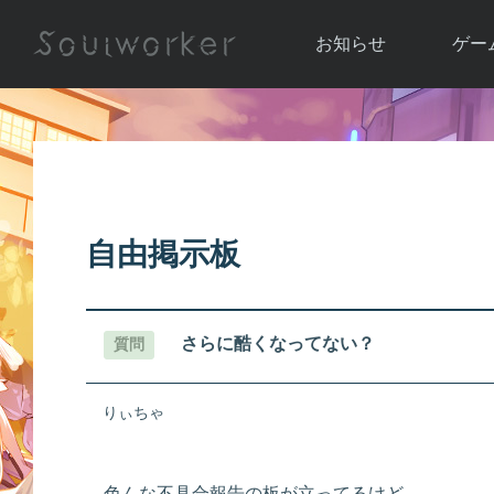
お知らせ
ゲー
お知らせ一覧
ソウル
ニュース
イベント
世界
アップデート
キャラ
自由掲示板
運営通信
メンテナンス
ム
アップ
さらに酷くなってない？
質問
りぃちゃ
色んな不具合報告の板が立ってるけど