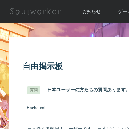
お知らせ
ゲー
お知らせ一覧
ソウル
ニュース
イベント
世界
アップデート
キャラ
自由掲示板
運営通信
メンテナンス
ム
アップ
日本ユーザーの方たちの質問あります
質問
Hacheumi
日本愛する韓国人ユーザーです。 日本ソウル・ウ