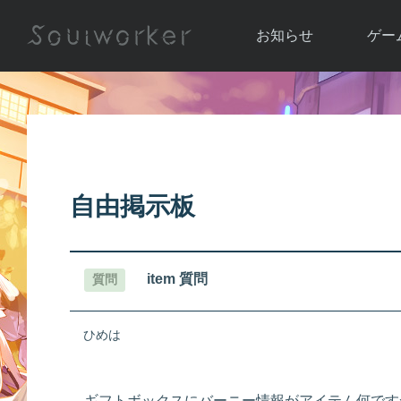
お知らせ
ゲー
お知らせ一覧
ソウル
ニュース
イベント
世界
アップデート
キャラ
自由掲示板
運営通信
メンテナンス
ム
アップ
item 質問
質問
ひめは
ギフトボックスにバーニー情報がアイテム何です