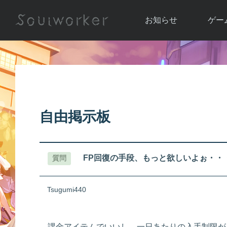
お知らせ
ゲー
お知らせ一覧
ソウル
ニュース
イベント
世界
アップデート
キャラ
自由掲示板
運営通信
メンテナンス
ム
アップ
FP回復の手段、もっと欲しいよぉ・・
質問
Tsugumi440
課金アイテムでいいし、一日あたりの入手制限が