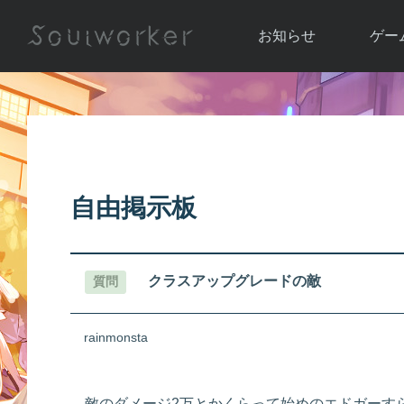
お知らせ
ゲー
お知らせ一覧
ソウル
ニュース
イベント
世界
アップデート
キャラ
自由掲示板
運営通信
メンテナンス
ム
アップ
クラスアップグレードの敵
質問
rainmonsta
敵のダメージ2万とかくらって始めのエドガーす