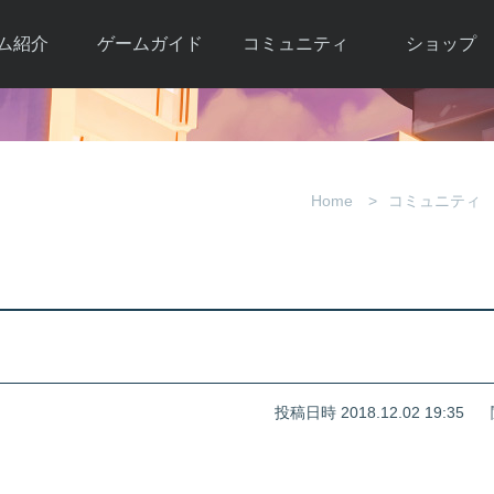
ム紹介
ゲームガイド
コミュニティ
ショップ
ワーカー
ガイド総合もく
自由掲示板
Y.Pの購入
とは
じ
取引掲示板
Y.P購入ガイド
観紹介
ゲームの始め方
画像掲示板
アイテムカタ
Home
コミュニティ
クター紹
初心者ガイド
壁紙・アイコン
グ
アイテムモール利
介
ルールとマナー
ファンサイトキ
方法
ービー
あんしんガイド
ット
クーポンコー
デート履
歴
投稿日時 2018.12.02 19:35