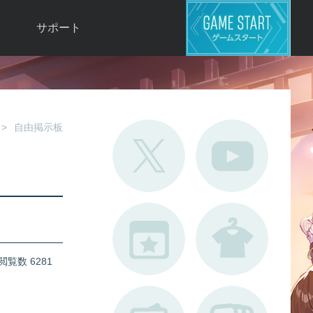
サポート
よくある質問
お問い合わせ
ロ
不具合対応状況
自由掲示板
利用規約
用
運営ポリシー
ド
閲覧数 6281