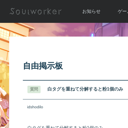
お知らせ
ゲー
お知らせ一覧
ソウル
ニュース
イベント
世界
アップデート
キャラ
自由掲示板
運営通信
メンテナンス
ム
アップ
白タグを重ねて分解すると粉1個のみ
質問
idshodilo
白タグを重ねて分解すると粉1個のみ