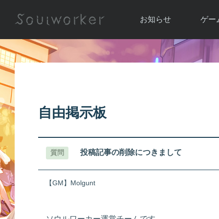
お知らせ
ゲー
お知らせ一覧
ソウル
ニュース
イベント
世界
アップデート
キャラ
自由掲示板
運営通信
メンテナンス
ム
アップ
投稿記事の削除につきまして
質問
【GM】Molgunt
ソウルワーカー運営チームです。