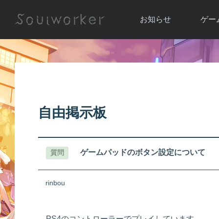
お知らせ
ゲー
お知らせ一覧
ソウル
ニュース
イベント
世界
アップデート
キャラ
自由掲示板
運営通信
メンテナンス
ム
アップ
ゲームパッドのボタン設定について
質問
rinbou
PS4のコントローラーでプレイしています。