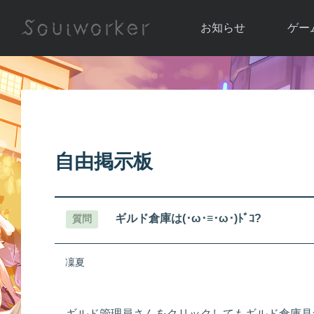
お知らせ
ゲー
お知らせ一覧
ソウル
ニュース
イベント
世界
アップデート
キャラ
自由掲示板
運営通信
メンテナンス
ム
アップ
ギルド倉庫は(･ω･≡･ω･)ﾄﾞｺ?
質問
凜夏
ギルド管理員さんをクリックしてもギルド倉庫見つからない