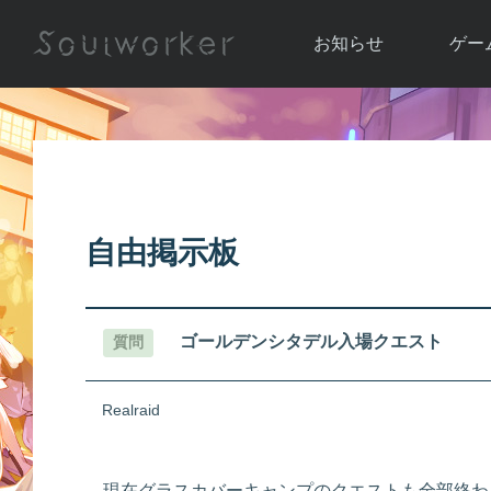
お知らせ
ゲー
お知らせ一覧
ソウル
ニュース
イベント
世界
アップデート
キャラ
自由掲示板
運営通信
メンテナンス
ム
アップ
ゴールデンシタデル入場クエスト
質問
Realraid
現在グラスカバーキャンプのクエストも全部終わ