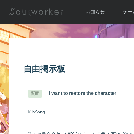
お知らせ
ゲー
お知らせ一覧
ソウル
ニュース
イベント
世界
アップデート
キャラ
自由掲示板
運営通信
メンテナンス
ム
アップ
I want to restore the character
質問
KIlaSong
2 キャラクタ HaruEX (ハル・エスティア)と