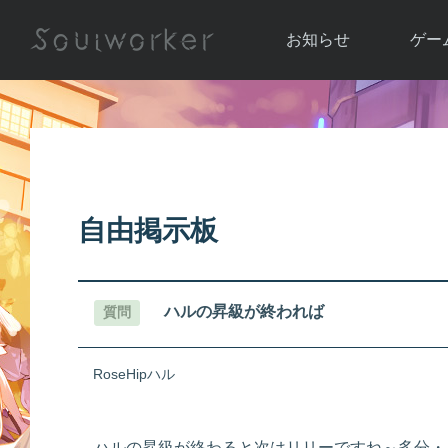
お知らせ
ゲー
お知らせ一覧
ソウル
ニュース
イベント
世界
アップデート
キャラ
自由掲示板
運営通信
メンテナンス
ム
アップ
ハルの昇級が終われば
質問
RoseHipハル
ハルの昇級が終わると次はリリーですね～多分・