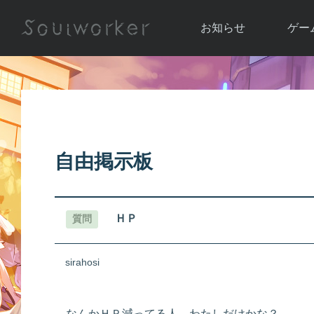
お知らせ
ゲー
お知らせ一覧
ソウル
ニュース
イベント
世界
アップデート
キャラ
自由掲示板
運営通信
メンテナンス
ム
アップ
ＨＰ
質問
sirahosi
なんかＨＰ減ってる人…わたしだけかな？