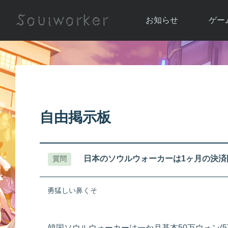
お知らせ
ゲー
お知らせ一覧
ソウル
ニュース
イベント
世界
アップデート
キャラ
自由掲示板
運営通信
メンテナンス
ム
アップ
日本のソウルウォーカーは1ヶ月の決済
質問
勇猛しい鼻くそ
韓国ソウルウォーカーは一か月基本50万ウォン(5万