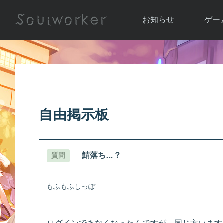
お知らせ
ゲー
お知らせ一覧
ソウル
ニュース
イベント
世界
アップデート
キャラ
自由掲示板
運営通信
メンテナンス
ム
アップ
鯖落ち…？
質問
もふもふしっぽ
ログインできなくなったんですが、同じ方います