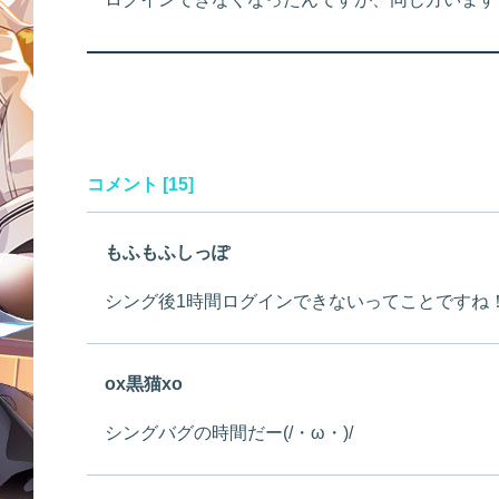
コメント [15]
もふもふしっぽ
シング後1時間ログインできないってことですね
ox黒猫xo
シングバグの時間だー(/・ω・)/