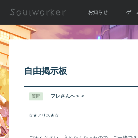
お知らせ
ゲー
お知らせ一覧
ソウル
ニュース
イベント
世界
アップデート
キャラ
自由掲示板
運営通信
メンテナンス
ム
アップ
フレさんへ＞＜
質問
☆★アリス★☆
ごめんなさい、入れなくなったので、ご一緒でき