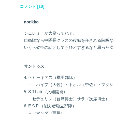
コメント [10]
norikko
ジェレミーが大尉ってねぇ。
自衛隊なら中隊長クラスの役職を任される階級な
いくら架空の話としてもひどすぎるなと思った次
サントゥス
4. ヘビーギアス（機甲部隊）
－ ハイプ（大佐）・トオル（中佐）・マクシ
5. S.T.Lab （兵器開発）
－セデュリン（首席博士）サラ（次席博士）
6. E.S.P （能力者独立部隊）
－アマンダ（曹長）