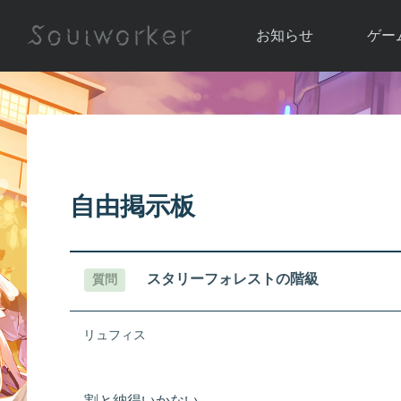
お知らせ
ゲー
お知らせ一覧
ソウル
ニュース
イベント
世界
アップデート
キャラ
自由掲示板
運営通信
メンテナンス
ム
アップ
スタリーフォレストの階級
質問
リュフィス
割と納得いかない