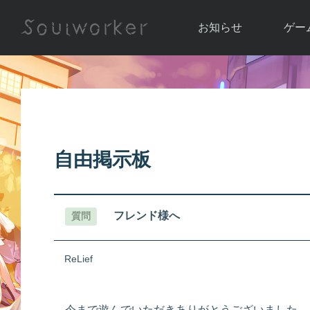
お知らせ
ゲー
お知らせ一覧
ソウル
ニュース
イベント
世界
アップデート
キャラ
自由掲示板
運営通信
メンテナンス
ム
アップ
フレンド様へ
質問
ReLief
今まで遊んでいただきありがとうございました。