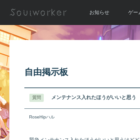
お知らせ
ゲー
お知らせ一覧
ソウル
ニュース
イベント
世界
アップデート
キャラ
自由掲示板
運営通信
メンテナンス
ム
アップ
メンテナンス入れたほうがいいと思う
質問
RoseHipハル
緊急メンテナンス入れたほうがいいと思うけどど