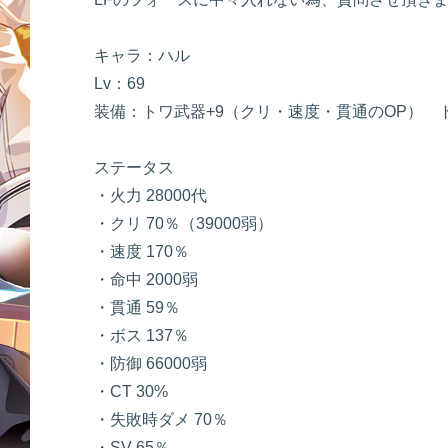
キャラ：ハル
Lv：69
装備：トワ武器+9（クリ・速度・貫通のOP） 
ステータス
・火力 28000代
・クリ 70％（39000弱）
・速度 170％
・命中 2000弱
・貫通 59％
・ボス 137％
・防御 66000弱
・CT 30%
・失敗時ダメ 70％
・SV 65％