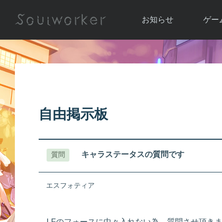
お知らせ
ゲー
お知らせ一覧
ソウル
ニュース
イベント
世界
アップデート
キャラ
自由掲示板
運営通信
メンテナンス
ム
アップ
キャラステータスの質問です
質問
エスフォティア
LFのフォースに中々入れない為、質問させ頂き