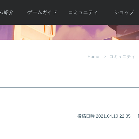
ム紹介
ゲームガイド
コミュニティ
ショップ
ワーカー
ガイド総合もく
自由掲示板
Y.Pの購入
とは
じ
取引掲示板
Y.P購入ガイド
観紹介
ゲームの始め方
画像掲示板
アイテムカタ
Home
コミュニティ
クター紹
初心者ガイド
壁紙・アイコン
グ
アイテムモール利
介
ルールとマナー
ファンサイトキ
方法
ービー
あんしんガイド
ット
クーポンコー
デート履
歴
投稿日時 2021.04.19 22:35