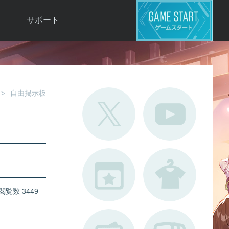
サポート
よくある質問
お問い合わせ
ロ
不具合対応状況
自由掲示板
利用規約
用
運営ポリシー
ド
閲覧数 3449