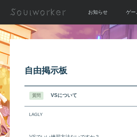
お知らせ
ゲー
お知らせ一覧
ソウル
ニュース
イベント
世界
アップデート
キャラ
自由掲示板
運営通信
メンテナンス
ム
アップ
VSについて
質問
LAGLY
VSでいい練習方法ないですか？