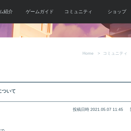
ム紹介
ゲームガイド
コミュニティ
ショップ
ワーカー
ガイド総合もく
自由掲示板
Y.Pの購入
とは
じ
取引掲示板
Y.P購入ガイド
観紹介
ゲームの始め方
画像掲示板
アイテムカタ
Home
コミュニティ
クター紹
初心者ガイド
壁紙・アイコン
グ
アイテムモール利
介
ルールとマナー
ファンサイトキ
方法
ービー
あんしんガイド
ット
クーポンコー
デート履
について
歴
投稿日時 2021.05.07 11:45
で。