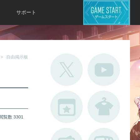
サポート
よくある質問
お問い合わせ
ロ
不具合対応状況
自由掲示板
利用規約
用
運営ポリシー
ド
閲覧数 3301