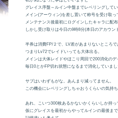
グレイス序盤～ルイン中盤までレベリングしてい
メイン(アーウィン)を差し置いて称号を受け取
メンテナンス後最初にログインしたキャラに配布
しかし受け取りは今日の9時8分(本日のアカウン
半券は消費FP/２で、LV差があまりないところ
つまりLv72でレイドいっても大体出る。
メインは大体レイドやほこり周回で200消化の
毎日0とかFP切れ状態になるまで消化していまし
サブはいわずもがな。あんまり減ってません。
この機会にレベリングしちゃおうくらいの気持ち
あれ、こいつ300枚あるかないかくらいしか持
仮にグレイスを最初からやってルインの最後までやった
記憶違いも考えて、