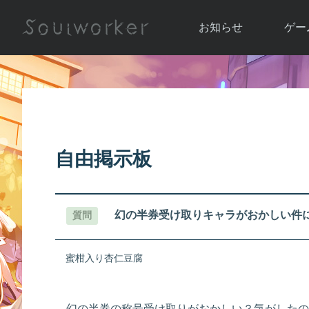
お知らせ
ゲー
お知らせ一覧
ソウル
ニュース
イベント
世界
アップデート
キャラ
自由掲示板
運営通信
メンテナンス
ム
アップ
幻の半券受け取りキャラがおかしい件
質問
蜜柑入り杏仁豆腐
幻の半券の称号受け取りがおかしい？気がしたの