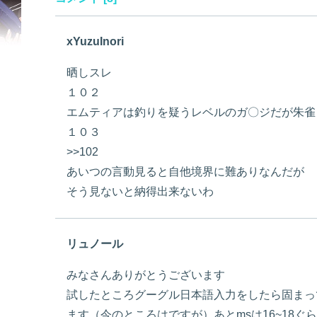
xYuzuInori
晒しスレ
１０２
エムティアは釣りを疑うレベルのガ〇ジだが朱雀
１０３
>>102
あいつの言動見ると自他境界に難ありなんだが
そう見ないと納得出来ないわ
リュノール
みなさんありがとうございます
試したところグーグル日本語入力をしたら固まっ
ます（今のところはですが）あとmsは16~18ぐ