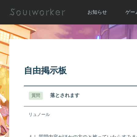
お知らせ
ゲー
お知らせ一覧
ソウル
ニュース
イベント
世界
アップデート
キャラ
自由掲示板
運営通信
メンテナンス
ム
アップ
落とされます
質問
リュノール
もし質問内容がほかの方のと被っていたらすみま