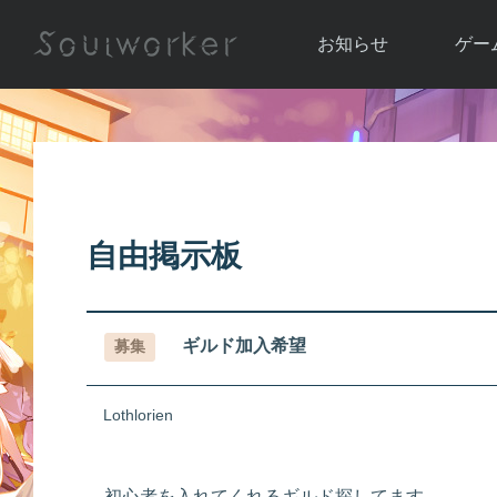
お知らせ
ゲー
お知らせ一覧
ソウル
ニュース
イベント
世界
アップデート
キャラ
自由掲示板
運営通信
メンテナンス
ム
アップ
ギルド加入希望
募集
Lothlorien
初心者を入れてくれるギルド探してます。