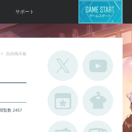
サポート
よくある質問
お問い合わせ
ロ
不具合対応状況
自由掲示板
利用規約
用
運営ポリシー
ド
閲覧数 2457