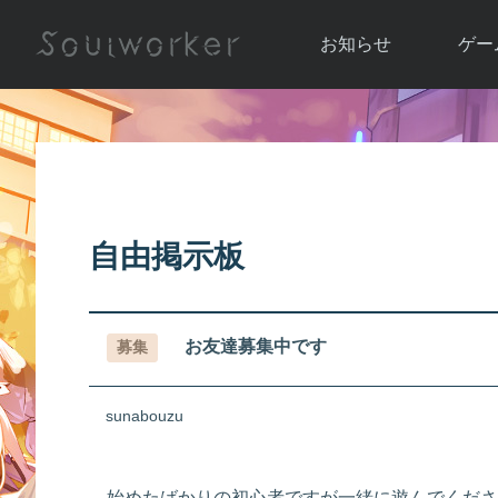
お知らせ
ゲー
お知らせ一覧
ソウル
ニュース
イベント
世界
アップデート
キャラ
自由掲示板
運営通信
メンテナンス
ム
アップ
お友達募集中です
募集
sunabouzu
始めたばかりの初心者ですが一緒に遊んでくださ