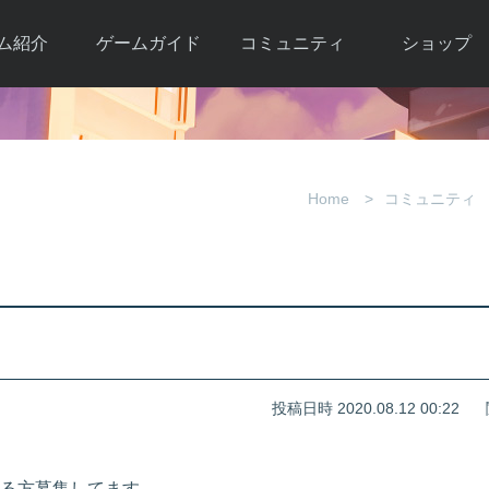
ム紹介
ゲームガイド
コミュニティ
ショップ
ワーカー
ガイド総合もく
自由掲示板
Y.Pの購入
とは
じ
取引掲示板
Y.P購入ガイド
観紹介
ゲームの始め方
画像掲示板
アイテムカタ
Home
コミュニティ
クター紹
初心者ガイド
壁紙・アイコン
グ
アイテムモール利
介
ルールとマナー
ファンサイトキ
方法
ービー
あんしんガイド
ット
クーポンコー
デート履
歴
投稿日時 2020.08.12 00:22
る方募集してます