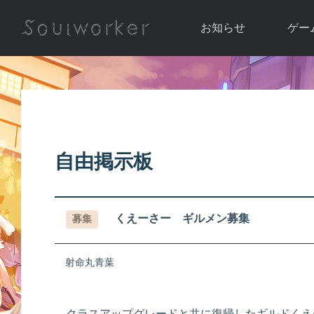
お知らせ
ゲー
お知らせ一覧
ソウル
ニュース
イベント
世界
アップデート
キャラ
自由掲示板
運営通信
メンテナンス
ム
アップ
くえーさー ギルメン募集
募集
射命丸青葉
クラスアップグレードと共に復帰したギルドくえ