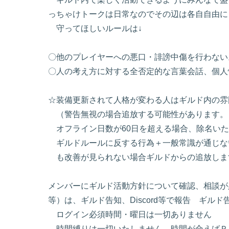
っちゃけトークは日常なのでその辺は各自自由に
守ってほしいルールは↓
〇他のプレイヤーへの悪口・誹謗中傷を行わない
〇人の考え方に対する全否定的な言葉会話、個人
☆装備更新されて人格が変わる人はギルド内の雰
（警告無視の場合追放する可能性があります。
オフライン日数が60日を超える場合、除名いた
ギルドルールに反する行為＋一般常識が通じ
も改善が見られない場合ギルドからの追放しま
メンバーにギルド活動方針について確認、相談が
等）は、ギルド告知、Discord等で報告 ギル
ログイン必須時間・曜日は一切ありません
時間縛りは一切いたしません。時間が合えばＰ