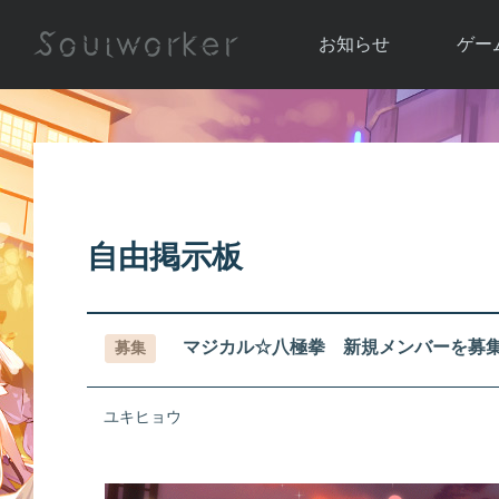
お知らせ
ゲー
お知らせ一覧
ソウル
ニュース
イベント
世界
アップデート
キャラ
自由掲示板
運営通信
メンテナンス
ム
アップ
マジカル☆八極拳 新規メンバーを募
募集
ユキヒョウ