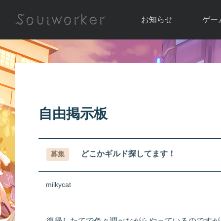
お知らせ
ゲー
お知らせ一覧
ソウル
ニュース
イベント
世界
アップデート
キャラ
自由掲示板
運営通信
メンテナンス
ム
アップ
どこかギルド探してます！
募集
milkycat
復帰したてで色々調べながらやっているのですが