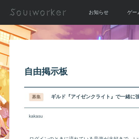
お知らせ
ゲー
お知らせ一覧
ソウル
ニュース
イベント
世界
アップデート
キャラ
自由掲示板
運営通信
メンテナンス
ム
アップ
ギルド『アイゼンクライト』で一緒に
募集
kakasu
ログインのときに流れている音楽が大好きで、い