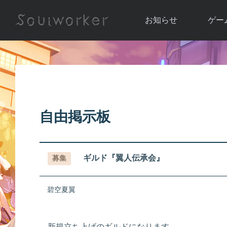
お知らせ
ゲー
お知らせ一覧
ソウル
ニュース
イベント
世界
アップデート
キャラ
自由掲示板
運営通信
メンテナンス
ム
アップ
ギルド『翼人伝承会』
募集
碧空夏翼
新規立ち上げのギルドになります。