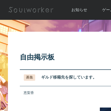
お知らせ
ゲー
お知らせ一覧
ソウル
ニュース
イベント
世界
アップデート
キャラ
自由掲示板
運営通信
メンテナンス
ム
アップ
ギルド移籍先を探しています。
募集
恵梨香