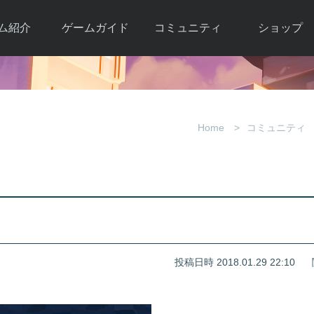
ム紹介
ゲームガイド
コミュニティ
ショップ
ワーカー
ガイド総合もく
自由掲示板
Y.Pの購入
とは
じ
取引掲示板
Y.P購入ガイド
観紹介
ゲームの始め方
画像掲示板
アイテムカタ
Home
コミュニティ
クター紹
初心者ガイド
壁紙・アイコン
グ
アイテムモール利
介
ルールとマナー
ファンサイトキ
方法
ービー
あんしんガイド
ット
クーポンコー
デート履
歴
投稿日時 2018.01.29 22:10