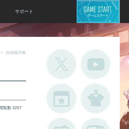
サポート
よくある質問
お問い合わせ
ロ
不具合対応状況
自由掲示板
利用規約
用
運営ポリシー
ド
閲覧数 3257