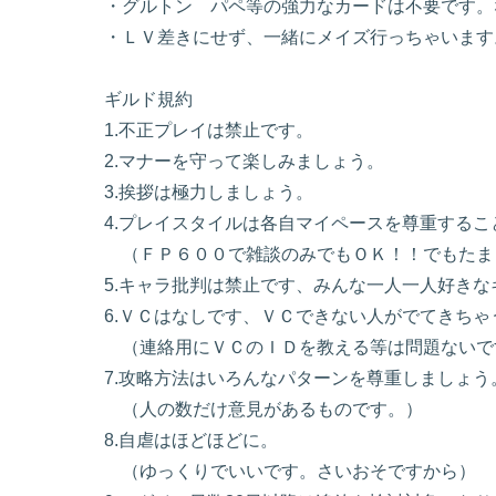
・グルトン パペ等の強力なカードは不要です。
・ＬＶ差きにせず、一緒にメイズ行っちゃいます
ギルド規約
1.不正プレイは禁止です。
2.マナーを守って楽しみましょう。
3.挨拶は極力しましょう。
4.プレイスタイルは各自マイペースを尊重するこ
（ＦＰ６００で雑談のみでもＯＫ！！でもたま
5.キャラ批判は禁止です、みんな一人一人好き
6.ＶＣはなしです、ＶＣできない人がでてきち
（連絡用にＶＣのＩＤを教える等は問題ないで
7.攻略方法はいろんなパターンを尊重しましょう
（人の数だけ意見があるものです。）
8.自虐はほどほどに。
（ゆっくりでいいです。さいおそですから）