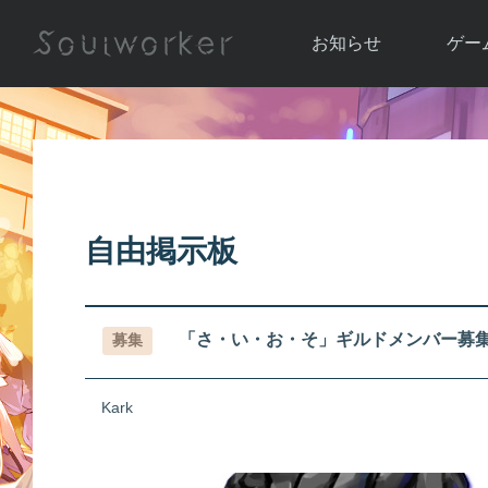
お知らせ
ゲー
お知らせ一覧
ソウル
ニュース
イベント
世界
アップデート
キャラ
自由掲示板
運営通信
メンテナンス
ム
アップ
「さ・い・お・そ」ギルドメンバー募
募集
Kark