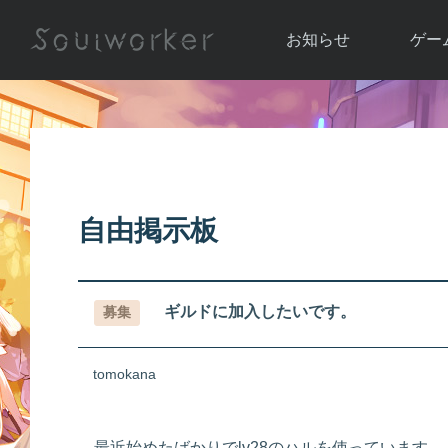
お知らせ
ゲー
お知らせ一覧
ソウル
ニュース
イベント
世界
アップデート
キャラ
自由掲示板
運営通信
メンテナンス
ム
アップ
ギルドに加入したいです。
募集
tomokana
最近始めたばかりでlv28のハルを使っています。