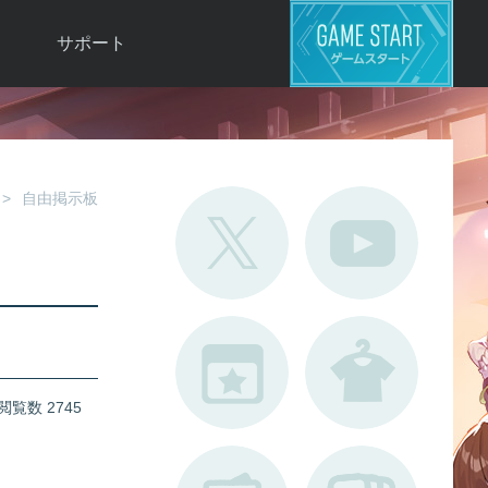
サポート
よくある質問
お問い合わせ
ロ
不具合対応状況
自由掲示板
利用規約
用
運営ポリシー
ド
閲覧数 2745