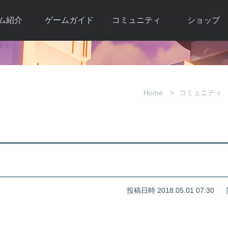
ム紹介
ゲームガイド
コミュニティ
ショップ
ワーカー
ガイド総合もく
自由掲示板
Y.Pの購入
とは
じ
取引掲示板
Y.P購入ガイド
観紹介
ゲームの始め方
画像掲示板
アイテムカタ
Home
コミュニティ
クター紹
初心者ガイド
壁紙・アイコン
グ
アイテムモール利
介
ルールとマナー
ファンサイトキ
方法
ービー
あんしんガイド
ット
クーポンコー
デート履
歴
投稿日時 2018.05.01 07:30