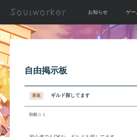
お知らせ
ゲー
お知らせ一覧
ソウル
ニュース
イベント
世界
アップデート
キャラ
自由掲示板
運営通信
メンテナンス
ム
アップ
ギルド探してます
募集
秋帆☆ミ
初心者でもOKな、ギルドを探してます。