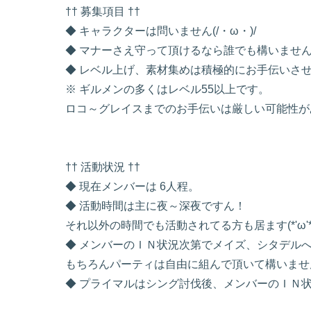
†† 募集項目 ††
◆ キャラクターは問いません(/・ω・)/
◆ マナーさえ守って頂けるなら誰でも構いませ
◆ レベル上げ、素材集めは積極的にお手伝いさせて
※ ギルメンの多くはレベル55以上です。
ロコ～グレイスまでのお手伝いは厳しい可能性がありま
†† 活動状況 ††
◆ 現在メンバーは 6人程。
◆ 活動時間は主に夜～深夜ですん！
それ以外の時間でも活動されてる方も居ます(*'ω'*
◆ メンバーのＩＮ状況次第でメイズ、シタデル
もちろんパーティは自由に組んで頂いて構いません(
◆ プライマルはシング討伐後、メンバーのＩＮ