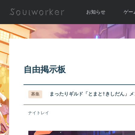
お知らせ
ゲー
お知らせ一覧
ソウル
ニュース
イベント
世界
アップデート
キャラ
自由掲示板
運営通信
メンテナンス
ム
アップ
まったりギルド「とまと†きしだん」メ
募集
ナイトレイ