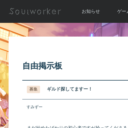
お知らせ
ゲー
お知らせ一覧
ソウル
ニュース
イベント
世界
アップデート
キャラ
自由掲示板
運営通信
メンテナンス
ム
アップ
ギルド探してますー！
募集
すみずー
まだ始めたばかりの初心者ですが拾ってくださる