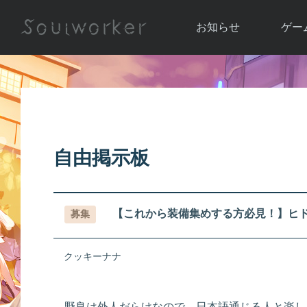
お知らせ
ゲー
お知らせ一覧
ソウル
ニュース
イベント
世界
アップデート
キャラ
自由掲示板
運営通信
メンテナンス
ム
アップ
【これから装備集めする方必見！】ヒ
募集
クッキーナナ
野良は外人だらけなので、日本語通じる人と楽し