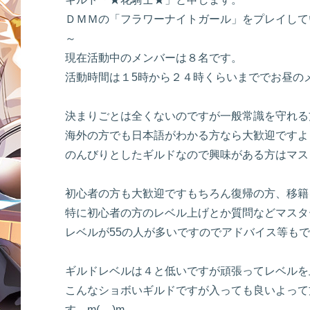
ＤＭＭの「フラワーナイトガール」をプレイして
～
現在活動中のメンバーは８名です。
活動時間は１5時から２４時くらいまででお昼の
決まりごとは全くないのですが一般常識を守れる
海外の方でも日本語がわかる方なら大歓迎ですよ
のんびりとしたギルドなので興味がある方はマスタ
初心者の方も大歓迎ですもちろん復帰の方、移籍
特に初心者の方のレベル上げとか質問などマスタ
レベルが55の人が多いですのでアドバイス等も
ギルドレベルは４と低いですが頑張ってレベルを
こんなショボいギルドですが入っても良いよって
す m(__)m