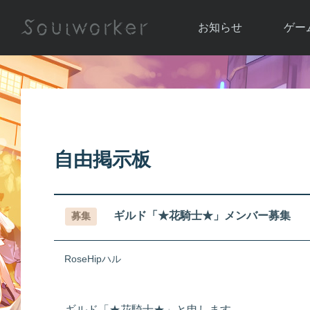
お知らせ
ゲー
お知らせ一覧
ソウル
ニュース
イベント
世界
アップデート
キャラ
自由掲示板
運営通信
メンテナンス
ム
アップ
ギルド「★花騎士★」メンバー募集
募集
RoseHipハル
ギルド「★花騎士★」と申します。