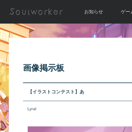
お知らせ
ゲー
お知らせ一覧
ソウル
ニュース
イベント
世界
アップデート
キャラ
画像掲示板
運営通信
メンテナンス
ム
アップ
【イラストコンテスト】あ
Lyral