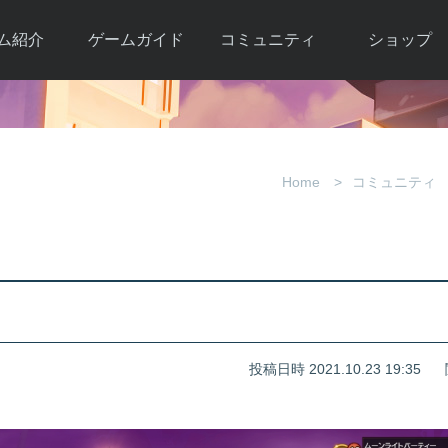
ム紹介
ゲームガイド
コミュニティ
ショップ
ワーカー
ガイド総合もく
自由掲示板
Y.Pの購入
とは
じ
取引掲示板
Y.P購入ガイド
観紹介
ゲームの始め方
画像掲示板
アイテムカタ
Home
コミュニティ
クター紹
初心者ガイド
壁紙・アイコン
グ
アイテムモール利
介
ルールとマナー
ファンサイトキ
方法
ービー
あんしんガイド
ット
クーポンコー
デート履
歴
投稿日時 2021.10.23 19:35