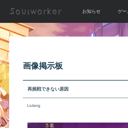
お知らせ
ゲー
お知らせ一覧
ソウル
ニュース
イベント
世界
アップデート
キャラ
画像掲示板
運営通信
メンテナンス
ム
アップ
再挑戦できない原因
Liulang