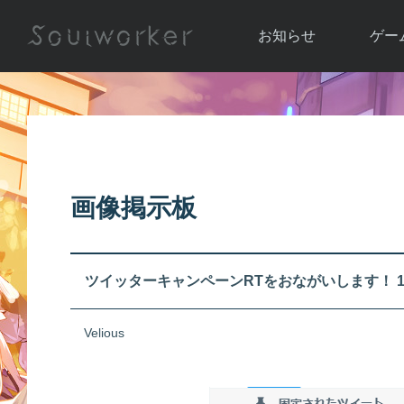
お知らせ
ゲー
お知らせ一覧
ソウル
ニュース
イベント
世界
アップデート
キャラ
画像掲示板
運営通信
メンテナンス
ム
アップ
ツイッターキャンペーンRTをおながいします！ 11
Velious