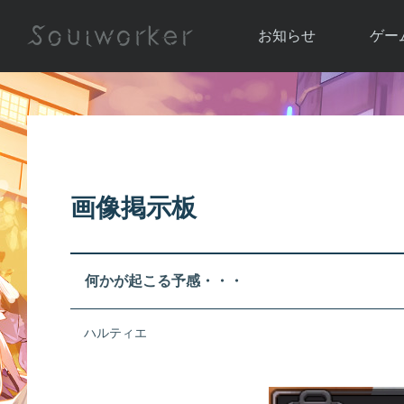
お知らせ
ゲー
お知らせ一覧
ソウル
ニュース
イベント
世界
アップデート
キャラ
画像掲示板
運営通信
メンテナンス
ム
アップ
何かが起こる予感・・・
ハルティエ