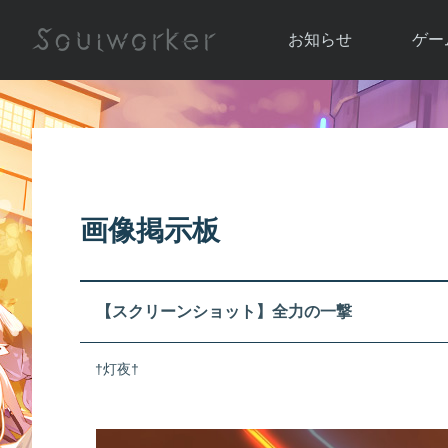
お知らせ
ゲー
お知らせ一覧
ソウル
ニュース
イベント
世界
アップデート
キャラ
画像掲示板
運営通信
メンテナンス
ム
アップ
【スクリーンショット】全力の一撃
†灯夜†