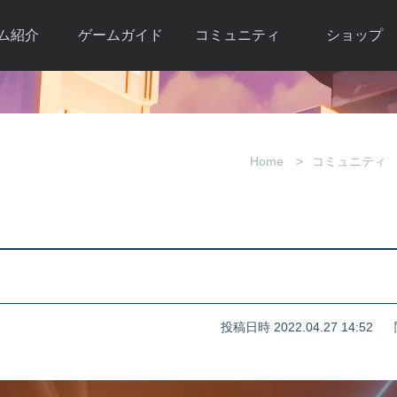
ム紹介
ゲームガイド
コミュニティ
ショップ
ワーカー
ガイド総合もく
自由掲示板
Y.Pの購入
とは
じ
取引掲示板
Y.P購入ガイド
観紹介
ゲームの始め方
画像掲示板
アイテムカタ
Home
コミュニティ
クター紹
初心者ガイド
壁紙・アイコン
グ
アイテムモール利
介
ルールとマナー
ファンサイトキ
方法
ービー
あんしんガイド
ット
クーポンコー
デート履
歴
投稿日時 2022.04.27 14:52