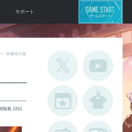
サポート
よくある質問
お問い合わせ
ロ
不具合対応状況
画像掲示板
利用規約
用
運営ポリシー
ド
閲覧数 2252