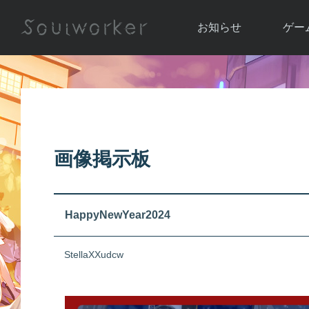
お知らせ
ゲー
お知らせ一覧
ソウル
ニュース
イベント
世界
アップデート
キャラ
画像掲示板
運営通信
メンテナンス
ム
アップ
HappyNewYear2024
StellaXXudcw