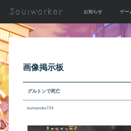
お知らせ
ゲー
お知らせ一覧
ソウル
ニュース
イベント
世界
アップデート
キャラ
画像掲示板
運営通信
メンテナンス
ム
アップ
グルトンで死亡
kumanoko724