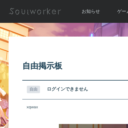
お知らせ
ゲー
お知らせ一覧
ソウル
ニュース
イベント
世界
アップデート
キャラ
自由掲示板
運営通信
メンテナンス
ム
アップ
ログインできません
自由
xqwax