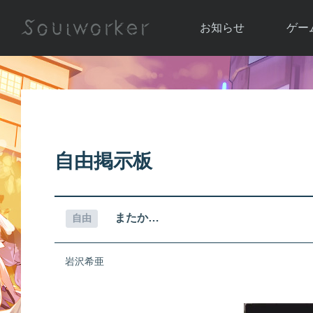
お知らせ
ゲー
お知らせ一覧
ソウル
ニュース
イベント
世界
アップデート
キャラ
自由掲示板
運営通信
メンテナンス
ム
アップ
またか…
自由
岩沢希亜