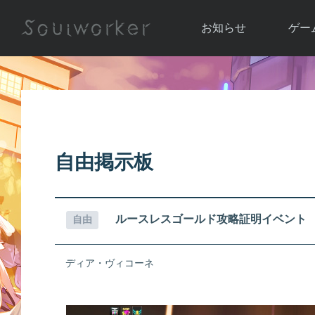
お知らせ
ゲー
お知らせ一覧
ソウル
ニュース
イベント
世界
アップデート
キャラ
自由掲示板
運営通信
メンテナンス
ム
アップ
ルースレスゴールド攻略証明イベント
自由
ディア・ヴィコーネ