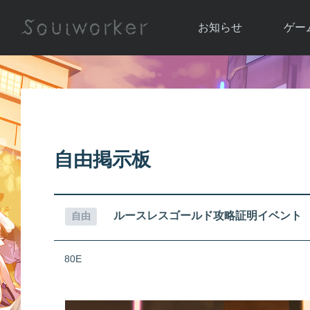
お知らせ
ゲー
お知らせ一覧
ソウル
ニュース
イベント
世界
アップデート
キャラ
自由掲示板
運営通信
メンテナンス
ム
アップ
ルースレスゴールド攻略証明イベント
自由
80E