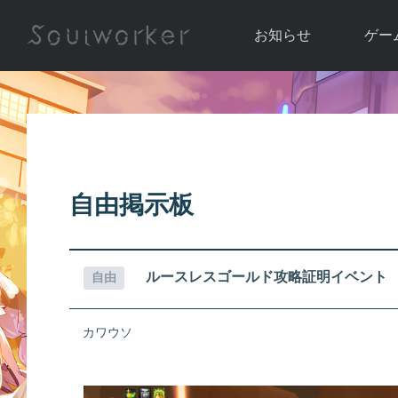
お知らせ
ゲー
お知らせ一覧
ソウル
ニュース
イベント
世界
アップデート
キャラ
自由掲示板
運営通信
メンテナンス
ム
アップ
ルースレスゴールド攻略証明イベント
自由
カワウソ